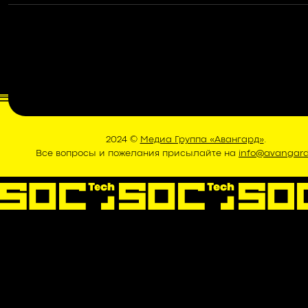
2024 ©
Медиа Группа «Авангард»
.
Все вопросы и пожелания присылайте на
info@avangard