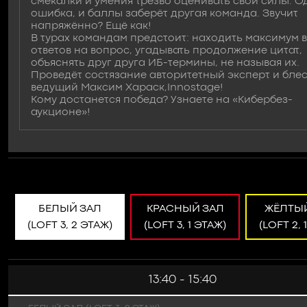
смекалки и умения трезво оценивать свои силы. О
ошибка, и баллы заберёт другая команда. Звучит
напряжённо? Ещё как!
В турах командам предстоит: находить максимум 
ответов на вопрос, угадывать продолжение цитат,
объяснять друг друга ИБ-термины, не называя их.
Проведёт состязание авторитетный эксперт и бле
ведущий Максим Хараск,Innostage!
Кому достанется победа? Узнаете на «Кибербез-
аукционе»!
БЕЛЫЙ ЗАЛ
КРАСНЫЙ ЗАЛ
ЖЁЛТЫ
(LOFT 3, 2 ЭТАЖ)
(LOFT 3, 1 ЭТАЖ)
(LOFT 2, 
13:40 - 15:40