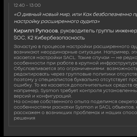
12:40 - 13:00
«О дивный новый мир, или Как безболезненно п
настройку расширенного аудита»
Кирилл Рупасов
, руководитель группы инжене
SOC, К2 Кибербезопасность
Зачастую в процессе настройки расширенного ау
возникают неординарные ситуации. Например, эт
касается настройки SACL. Такие случаи — не редко
особенности при работе в крупной инфраструктур
Обуславливается это ограничениями: возможност
редактировать через групповые политики отсутств
поэтому у специалистов буквально отсутствует пр
ошибку. То же касается дополнительных средств а
например, Sysmon требует контроля установленн
версий и конфигураций.
На основе собственного опыта поделимся секрет
особенностями раскатки Sysmon и SACL объектов, 
расскажем о возникших проблемах и наших спосо
решения