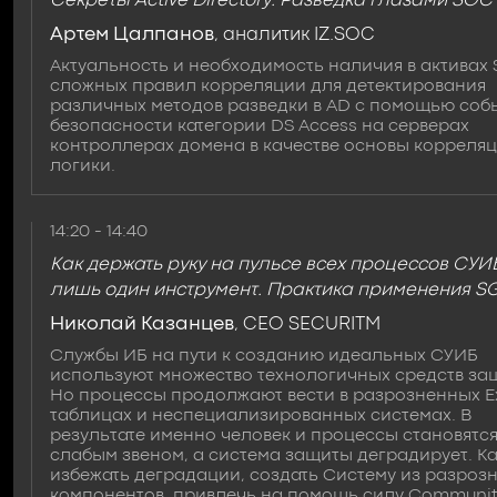
Секреты Active Directory. Разведка глазами SOC
Артем Цалпанов
, аналитик IZ.SOC
Актуальность и необходимость наличия в активах
сложных правил корреляции для детектирования
различных методов разведки в AD с помощью соб
безопасности категории DS Access на серверах
контроллерах домена в качестве основы корреля
логики.
14:20 - 14:40
Как держать руку на пульсе всех процессов СУИ
лишь один инструмент. Практика применения S
Николай Казанцев
, CEO SECURITM
Службы ИБ на пути к созданию идеальных СУИБ
используют множество технологичных средств за
Но процессы продолжают вести в разрозненных E
таблицах и неспециализированных системах. В
результате именно человек и процессы становятс
слабым звеном, а система защиты деградирует. К
избежать деградации, создать Систему из разроз
компонентов, привлечь на помощь силу Communit