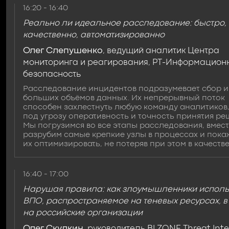
16:20 - 16:40
Реально ли идеальное расследование: быстро,
качественно, автоматизированно
Олег Слепушенко
, ведущий аналитик Центра
мониторинга и реагирования, РТ-Информацион
безопасность
Расследование инцидентов подразумевает сбор и
больших объёмов данных. Их непрерывный поток
способен захлестнуть любую команду аналитиков,
под угрозу оперативность и точность принятия ре
Мы погрузимся во все этапы расследования, вмес
разрубим самые крепкие узлы в процессах и покаж
их оптимизировать, не потеряв при этом в качеств
16:40 - 17:00
Нарушая правила: как злоумышленники исполь
ВПО, распространяемое на теневых ресурсах, в
на российские организации
Олег Скулкин
, руководитель BI.ZONE Threat Inte